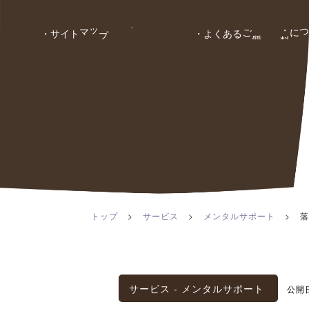
サイトマップ
・会社情報
よくあるご
・
料
金
質
問
・
・
トップ
>
サービス
>
メンタルサポート
>
落
サービス - メンタルサポート
公開日: 